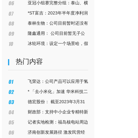
看仰韶加速打造的文化IP“地标群”
亚冠小组赛完整分组：泰山、横
滨水手同组，三镇、胜利均死亡之
*ST富吉：2023年半年度净利润
组
约-4695万元
泰林生物：公司目前暂时还没有
核辐射检测相关业务
隆鑫通用： 公司目前暂无子公
司从事金融服务相关业务
冰轮环境：设定一个场景哈，假
设您买了一家上市公司的股票，成
热门内容
为了其股东
飞荣达：公司产品可以应用于氢
能源领域
* 「去小米化」加速 华米科技二
季度营收同比下降41.5%
德宏股份： 截至2023年3月31
日，公司股东总数为14,407户
财政部：支持中小企业专精特新
发展
记者实地检测：福岛核电站周边
最高辐射值为东京200倍
济南创新发展路径 激发民营经