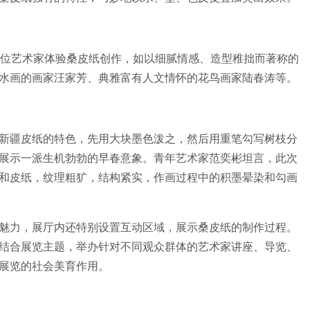
5位艺术家体验桑皮纸创作，如以细腻情感、造型稚拙而著称的
水画的画家汪家芳、典雅富有人文情怀的花鸟画家陆春涛等。
新疆皮纸的特色，先用大块墨色泼之，然后用重笔勾写树枝分
展示一派生机勃勃的早春意象。青年艺术家范奕彬坦言，此次
和皮纸，纹理粗犷，结构紧实，作画过程中的积墨晕染和勾画
魅力，展厅内还特别设置互动区域，展示桑皮纸的制作过程。
结合展览主题，举办针对不同观众群体的艺术家讲座、导览、
展览的社会美育作用。