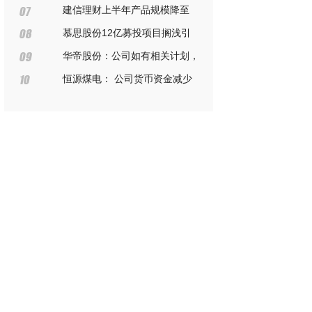
济活力
建信理财上半年产品规模降至
1.47万亿 净利同比降42.39%至
慕思股份12亿募投项目搁浅引
11.02亿
出举报往事，业绩“变脸”背后疑
华帝股份：公司如有相关计划，
似“圈钱”？
将按照相关法律法规的要求及时进
恒源煤电： 公司货币资金减少
行审议披露
主要是因为分红和购买理财产品，
公司贷款规模在逐年降低，感谢你
的关注