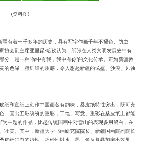
(资料图)
在新疆有着一千多年的历史，具有写字作画千年不褪色、防虫
家协会副主席亚里昆·哈孜认为，纸张在人类文明发展史中有
部分，是一种“你中有我，我中有你”的文化传承。正如新疆教
黄的色泽，粗纤维的质感，令人想起新疆的戈壁、沙漠、风蚀
皮纸和宣纸上创作中国画各有韵味，桑皮纸特性突出，既可充
色，画出五彩缤纷的重彩，工笔、写意、重彩在桑皮纸上都能
山”为主题的作品，比起传统国画中对雪山的表现多用留白，在
、壮美。其中，新疆大学书画研究院院长、新疆国画院副院长
桑皮纸独有的特性，巧妙地以水、墨、色反复叠加突出效果。