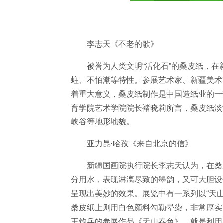
李志天《不老的歌》
被誉为人类文明“活化石”的桑皮纸，
蛀、不怕潮等特性。参展艺术家、新疆美术
着重大意义，桑皮纸制作是中国造纸业的一
育学院艺术学院院长褚晓莉所言，桑皮纸淡
峡谷等地形地貌。
亚力昆·哈孜《来自北京的信》
新疆国画院执行院长李志天认为，在桑
分用水，表现淋漓尽致的墨韵，又可大胆设
呈现出美妙的效果。展览中有一系列以“天
桑皮纸上则用白色颜料勾勒晕染，非常厚实
王钧兵的参展作品《天山春色》，就是利用