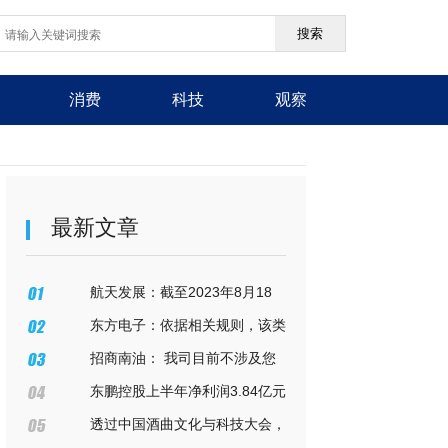
搜索
消费
科技
观察
最新文章
航天发展：截至2023年8月18
日，航天发展股东户数为174,025
东方电子：依据相关规则，该类
户，机构户数1,115户
信息属于上市公司自愿披露的范畴
招商南油： 我司目前不涉及您
所述事项
东鹏控股上半年净利润3.84亿元
同比增长224.86%
透过中国酒曲文化与科技大会，